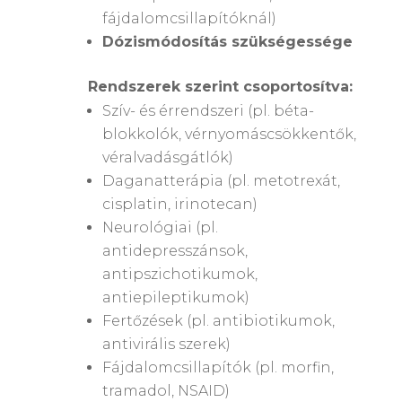
fájdalomcsillapítóknál)
Dózismódosítás szükségessége
Rendszerek szerint csoportosítva:
Szív- és érrendszeri (pl. béta-
blokkolók, vérnyomáscsökkentők,
véralvadásgátlók)
Daganatterápia (pl. metotrexát,
cisplatin, irinotecan)
Neurológiai (pl.
antidepresszánsok,
antipszichotikumok,
antiepileptikumok)
Fertőzések (pl. antibiotikumok,
antivirális szerek)
Fájdalomcsillapítók (pl. morfin,
tramadol, NSAID)