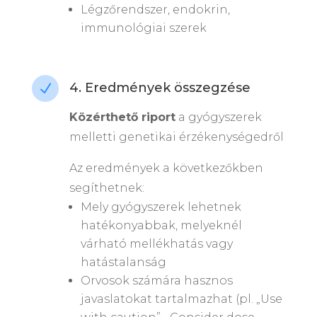
Légzőrendszer, endokrin,
immunológiai szerek
4. Eredmények összegzése
N
Közérthető riport
a gyógyszerek
melletti genetikai érzékenységedről
Az eredmények a következőkben
segíthetnek:
Mely gyógyszerek lehetnek
hatékonyabbak, melyeknél
várható mellékhatás vagy
hatástalanság
Orvosok számára hasznos
javaslatokat tartalmazhat (pl. „Use