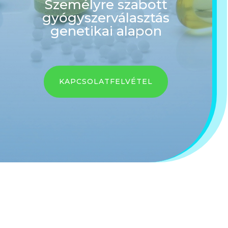
Személyre szabott
gyógyszerválasztás
genetikai alapon
KAPCSOLATFELVÉTEL