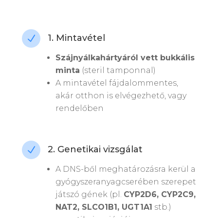
1. Mintavétel
N
Szájnyálkahártyáról vett bukkális
minta
(steril tamponnal)
A mintavétel fájdalommentes,
akár otthon is elvégezhető, vagy
rendelőben
2. Genetikai vizsgálat
N
A DNS-ből meghatározásra kerül a
gyógyszeranyagcserében szerepet
játszó gének (pl.
CYP2D6, CYP2C9,
NAT2, SLCO1B1, UGT1A1
stb.)