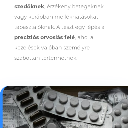
szedőknek
, érzékeny betegeknek
vagy korábban mellékhatásokat
tapasztalóknak. A teszt egy lépés a
precíziós orvoslás felé
, ahol a
kezelések valóban személyre
szabottan történhetnek.