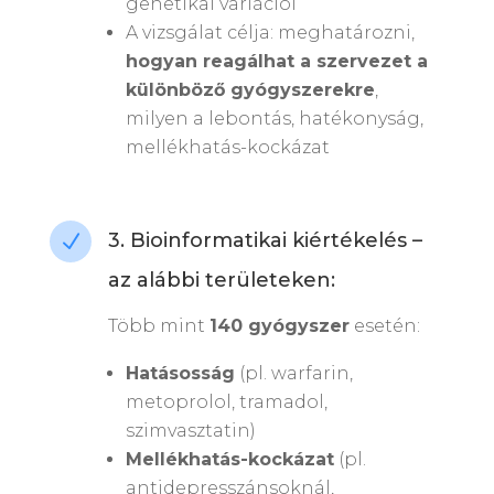
genetikai variációi
A vizsgálat célja: meghatározni,
hogyan reagálhat a szervezet a
különböző gyógyszerekre
,
milyen a lebontás, hatékonyság,
mellékhatás-kockázat
3. Bioinformatikai kiértékelés –
N
az alábbi területeken:
Több mint
140 gyógyszer
esetén:
Hatásosság
(pl. warfarin,
metoprolol, tramadol,
szimvasztatin)
Mellékhatás-kockázat
(pl.
antidepresszánsoknál,