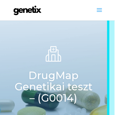
DrugMap
Genetikai teszt
– (G0014)