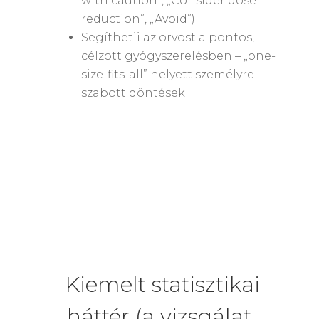
with caution”, „Consider dose
reduction”, „Avoid”)
Segíthetii az orvost a pontos,
célzott gyógyszerelésben – „one-
size-fits-all” helyett személyre
szabott döntések
Kiemelt statisztikai
háttér (a vizsgálat