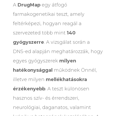
A
DrugMap
egy átfogó
farmakogenetikai teszt, amely
feltérképezi, hogyan reagál a
szervezeted több mint
140
gyógyszerre
. A vizsgálat során a
DNS-ed alapján meghatározzák, hogy
egyes gyógyszerek
milyen
hatékonysággal
működnek Önnél,
illetve milyen
mellékhatásokra
érzékenyebb
. A teszt különösen
hasznos szív- és érrendszeri,
neurológiai, daganatos, valamint