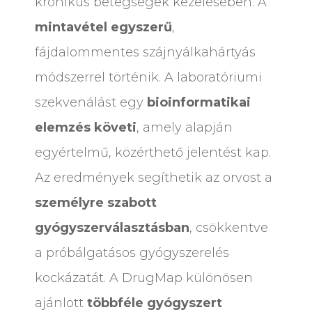
krónikus betegségek kezelésében. A
mintavétel egyszerű
,
fájdalommentes szájnyálkahártyás
módszerrel történik. A laboratóriumi
szekvenálást egy
bioinformatikai
elemzés követi
, amely alapján
egyértelmű, közérthető jelentést kap.
Az eredmények segíthetik az orvost a
személyre szabott
gyógyszerválasztásban
, csökkentve
a próbálgatásos gyógyszerelés
kockázatát. A DrugMap különösen
ajánlott
többféle gyógyszert