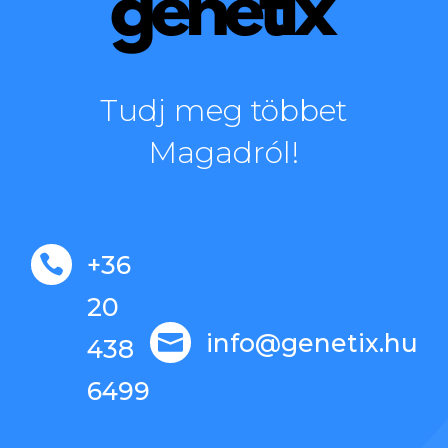
Tudj meg többet
Magadról!
+36

20
info@genetix.hu

438
6499