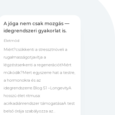
A jóga nem csak mozgás —
idegrendszeri gyakorlat is.
Életmód
Miért?csökkenti a stressztnöveli a
rugalmasságotjavítja a
légzéstserkenti a regenerációtMiért
működik?Mert egyszerre hat a testre,
a hormonokra és az
idegrendszerre.Blog 51 –LongevityA
hosszú élet ritmusa:
acirkadiánrendszer támogatásaA test
belső órája szabályozza az...