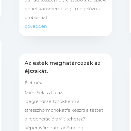
genetikai ismeret segít megelőzni a
problémát.
bővebben
Az esték meghatározzák az
éjszakát.
Életmód
Miért?lelassítja az
idegrendszertcsökkenti a
stresszhormonokatfelkészíti a testet
a regenerációraMit tehetsz?
képernyőmentes időmeleg