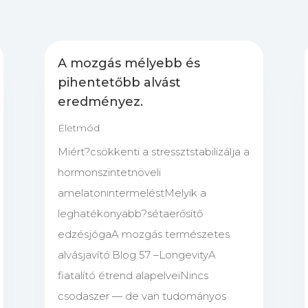
A mozgás mélyebb és
pihentetőbb alvást
eredményez.
Életmód
Miért?csökkenti a stressztstabilizálja a
hormonszintetnöveli
amelatonintermeléstMelyik a
leghatékonyabb?sétaerősítő
edzésjógaA mozgás természetes
alvásjavító.Blog 57 –LongevityA
fiatalító étrend alapelveiNincs
csodaszer — de van tudományos