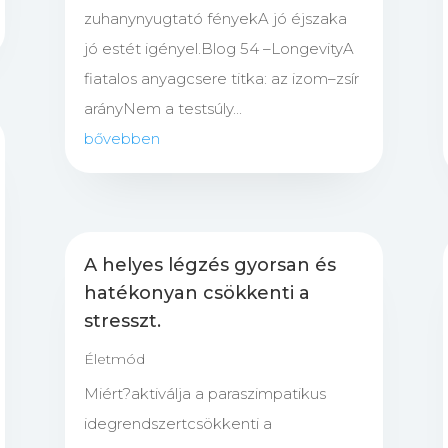
zuhanynyugtató fényekA jó éjszaka
jó estét igényel.Blog 54 –LongevityA
fiatalos anyagcsere titka: az izom–zsír
arányNem a testsúly...
bővebben
A helyes légzés gyorsan és
hatékonyan csökkenti a
stresszt.
Életmód
Miért?aktiválja a paraszimpatikus
idegrendszertcsökkenti a