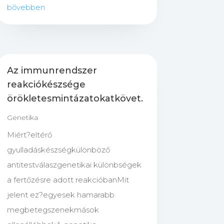
bővebben
Az immunrendszer
reakciókészsége
örökletesmintázatokatkövet.
Genetika
Miért?eltérő
gyulladáskészségkülönböző
antitestválaszgenetikai különbségek
a fertőzésre adott reakcióbanMit
jelent ez?egyesek hamarabb
megbetegszenekmások