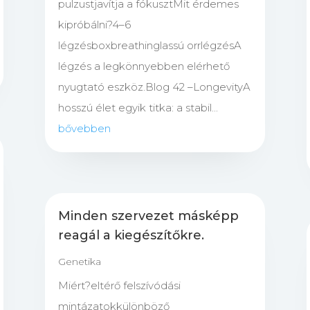
pulzustjavítja a fókusztMit érdemes
kipróbálni?4–6
légzésboxbreathinglassú orrlégzésA
légzés a legkönnyebben elérhető
nyugtató eszköz.Blog 42 –LongevityA
hosszú élet egyik titka: a stabil...
bővebben
Minden szervezet másképp
reagál a kiegészítőkre.
Genetika
Miért?eltérő felszívódási
mintázatokkülönböző