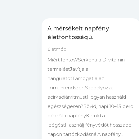
A mérsékelt napfény
életfontosságú.
Életmód
Miért fontos?Serkenti a D-vitamin
termeléstJavítja a
hangulatotTámogatja az
immunrendszertSzabályozza
acirkadiánritmustHogyan használd
egészségesen?Rövid, napi 10–15 perc
délelőtti napfényKerüld a
leégéstHasználj fényvédőt hosszabb
napon tartózkodásnálA napfény...