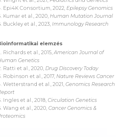
Wright et al., 2021,
Pediatrics and Genetics
Epi4K Consortium, 2022,
Epilepsy Genomics
Kumar et al., 2020,
Human Mutation Journal
Buckley et al., 2023,
Immunology Research
Bioinformatikai elemzés
Richards et al., 2015,
American Journal of
Human Genetics
Ratti et al., 2020,
Drug Discovery Today
Robinson et al., 2017,
Nature Reviews Cancer
Wetterstrand et al., 2021,
Genomics Research
Report
Ingles et al., 2018,
Circulation Genetics
Wang et al., 2020,
Cancer Genomics &
Proteomics