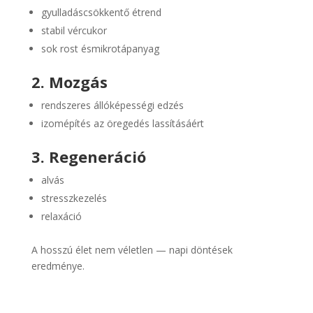
gyulladáscsökkentő étrend
stabil vércukor
sok rost ésmikrotápanyag
2. Mozgás
rendszeres állóképességi edzés
izomépítés az öregedés lassításáért
3. Regeneráció
alvás
stresszkezelés
relaxáció
A hosszú élet nem véletlen — napi döntések
eredménye.