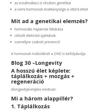
az inzulinválasz is részben genetikai
a nemi hormonok érzékenysége is eltérő lehet
Mit ad a genetikai elemzés?
hormonális hajlamok feltárása
célzott életmód ajánlások
személyre szabott prevenció
A hormonok működését a DNS is befolyásolja.
Blog 30 –
Longevity
A hosszú élet képlete:
táplálkozás + mozgás +
regeneráció
Alongevitykomplex rendszer.
Mi a három alappillér?
1. Táplálkozás