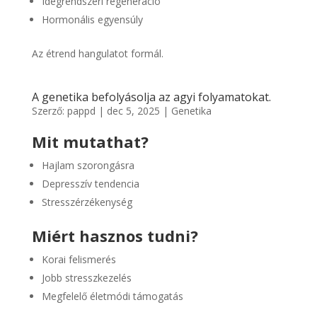
Idegrendszeri regeneráció
Hormonális egyensúly
Az étrend hangulatot formál.
A genetika befolyásolja az agyi folyamatokat.
Szerző:
pappd
|
dec 5, 2025
|
Genetika
Mit mutathat?
Hajlam szorongásra
Depresszív tendencia
Stresszérzékenység
Miért hasznos tudni?
Korai felismerés
Jobb stresszkezelés
Megfelelő életmódi támogatás