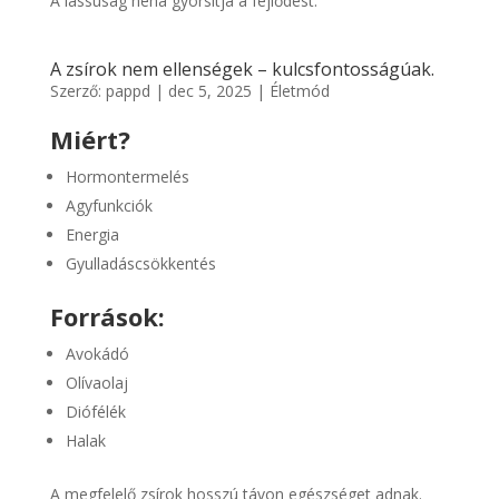
A lassúság néha gyorsítja a fejlődést.
A zsírok nem ellenségek – kulcsfontosságúak.
Szerző:
pappd
|
dec 5, 2025
|
Életmód
Miért?
Hormontermelés
Agyfunkciók
Energia
Gyulladáscsökkentés
Források:
Avokádó
Olívaolaj
Diófélék
Halak
A megfelelő zsírok hosszú távon egészséget adnak.