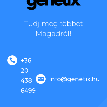
Tudj meg többet
Magadról!
+36

20
info@genetix.hu

438
6499