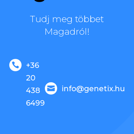
Tudj meg többet
Magadról!
+36

20
info@genetix.hu

438
6499