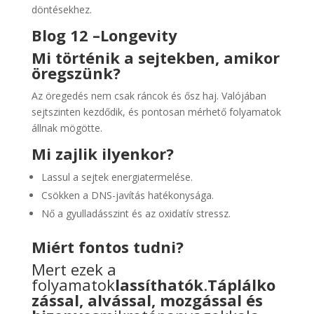
döntésekhez.
Blog 12 –
Longevity
Mi történik a sejtekben, amikor
öregszünk?
Az öregedés nem csak ráncok és ősz haj. Valójában
sejtszinten kezdődik, és pontosan mérhető folyamatok
állnak mögötte.
Mi zajlik ilyenkor?
Lassul a sejtek energiatermelése.
Csökken a DNS-javítás hatékonysága.
Nő a gyulladásszint és az oxidatív stressz.
Miért fontos tudni?
Mert ezek a
folyamatok
lassíthatók
.
Táplálko
zással, alvással, mozgással és