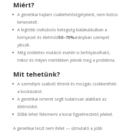
Miért?
A genetikai hajlam csaklehetőségetjelent, nem biztos
kimenetelt.
A legtöbb civilizációs betegség kialakulásában a
környezet és életmód
50–70%
arányban szerepet
játszik.
Még örökletes mutáció esetén is befolyásolható,
mikor és milyen mértékben jelenik meg a probléma.
Mit tehetünk?
A személyre szabott étrend és mozgás csökkentheti
a kockázatot.
A genetikai ismeret segít tudatosan alakítani az
életmódot.
Előbb lehet felismerni a korai figyelmeztető jeleket.
A genetikai teszt nem ítélet — útmutató a jobb