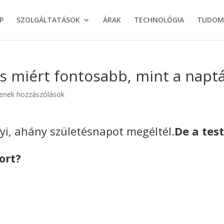
P
SZOLGÁLTATÁSOK
ÁRAK
TECHNOLÓGIA
TUDOM
 és miért fontosabb, mint a naptá
enek hozzászólások
yi, ahány születésnapot megéltél.
De a tes
ort?