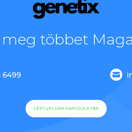
 meg többet Maga
8 6499
i

LÉPJ VELÜNK KAPCSOLATBA