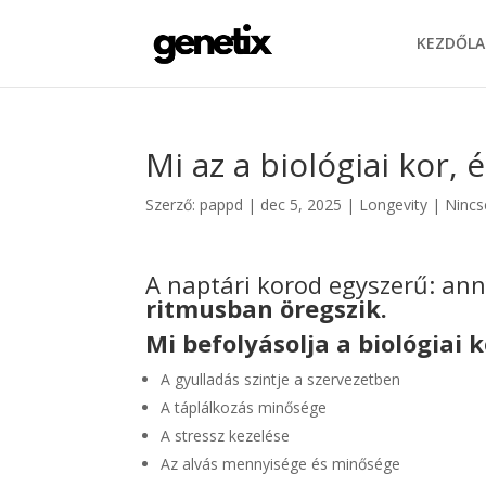
KEZDŐLA
Mi az a biológiai kor,
Szerző:
pappd
|
dec 5, 2025
|
Longevity
|
Nincs
A naptári korod egyszerű: ann
ritmusban öregszik.
Mi befolyásolja a biológiai k
A gyulladás szintje a szervezetben
A táplálkozás minősége
A stressz kezelése
Az alvás mennyisége és minősége