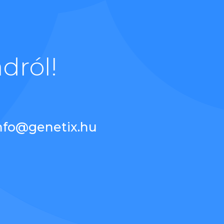
dról!
nfo@genetix.hu