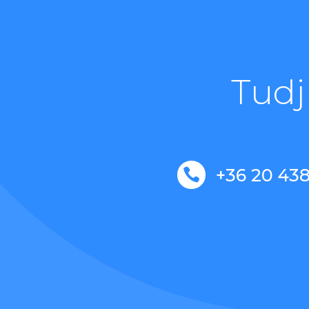
Tudj
+36 20 43
