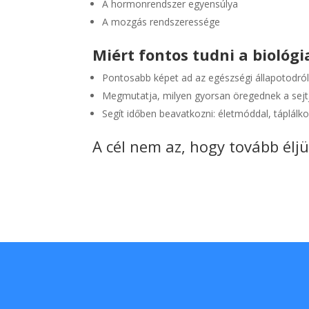
A hormonrendszer egyensúlya
A mozgás rendszeressége
Miért fontos tudni a biológi
Pontosabb képet ad az egészségi állapotodról
Megmutatja, milyen gyorsan öregednek a sejtj
Segít időben beavatkozni: életmóddal, táplálkoz
A cél nem az, hogy tovább é