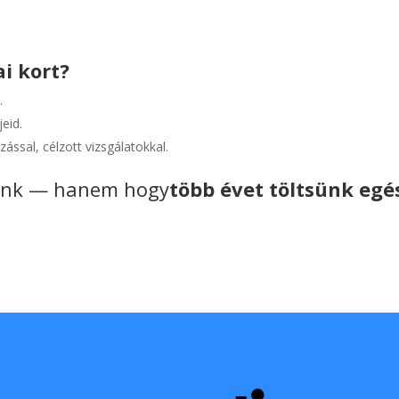
ai kort?
.
eid.
ással, célzott vizsgálatokkal.
ljünk — hanem hogy
több évet töltsünk eg