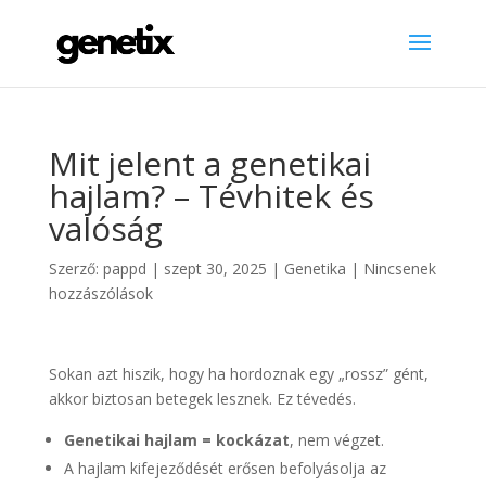
Mit jelent a genetikai
hajlam? – Tévhitek és
valóság
Szerző:
pappd
|
szept 30, 2025
|
Genetika
|
Nincsenek
hozzászólások
Sokan azt hiszik, hogy ha hordoznak egy „rossz” gént,
akkor biztosan betegek lesznek. Ez tévedés.
Genetikai hajlam = kockázat
, nem végzet.
A hajlam kifejeződését erősen befolyásolja az