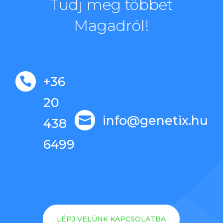
Tudj meg többet
Magadról!
+36

20
info@genetix.hu

438
6499
LÉPJ VELÜNK KAPCSOLATBA