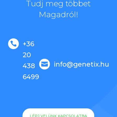
Tudj meg többet
Magadról!
+36

20
info@genetix.hu

438
6499
LÉPJ VELÜNK KAPCSOLATBA