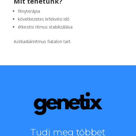
Mit tehetünk?
fényterápia
következetes lefekvési idő
étkezési ritmus stabilizálása
Acirkadiánritmus fiatalon tart.
Tudj meg többet