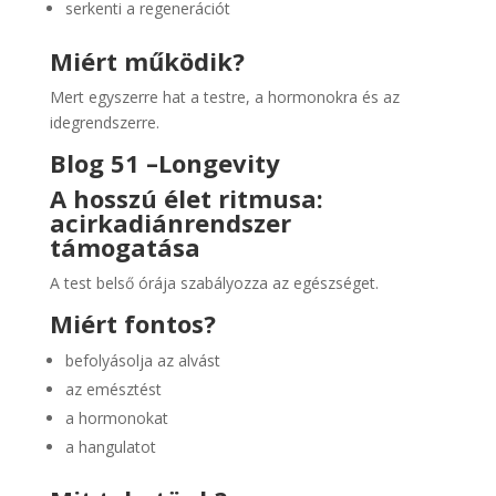
serkenti a regenerációt
Miért működik?
Mert egyszerre hat a testre, a hormonokra és az
idegrendszerre.
Blog 51 –
Longevity
A hosszú élet ritmusa:
a
cirkadián
rendszer
támogatása
A test belső órája szabályozza az egészséget.
Miért fontos?
befolyásolja az alvást
az emésztést
a hormonokat
a hangulatot