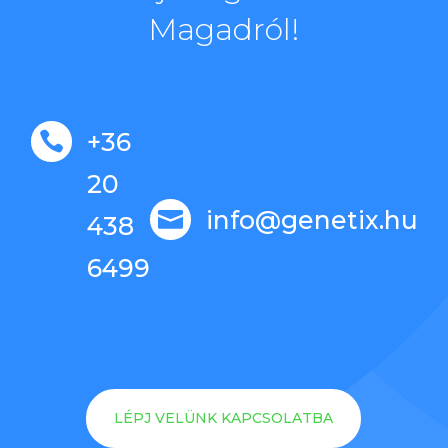
Magadról!
+36

20
info@genetix.hu

438
6499
LÉPJ VELÜNK KAPCSOLATBA