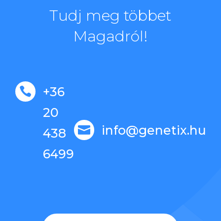
Tudj meg többet
Magadról!
+36

20
info@genetix.hu

438
6499