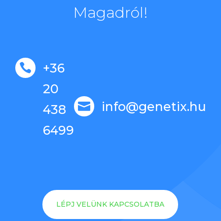
Magadról!
+36

20
info@genetix.hu

438
6499
LÉPJ VELÜNK KAPCSOLATBA