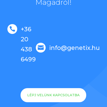
Magadról!
+36

20
info@genetix.hu

438
6499
LÉPJ VELÜNK KAPCSOLATBA