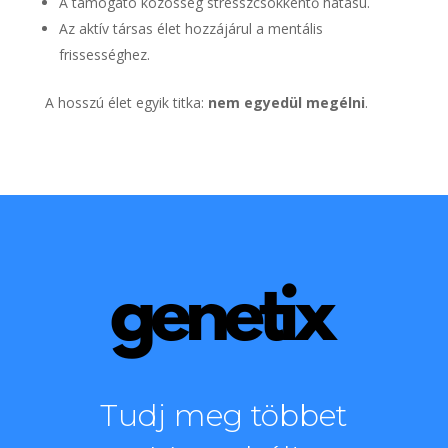
A támogató közösség stresszcsökkentő hatású.
Az aktív társas élet hozzájárul a mentális
frissességhez.
A hosszú élet egyik titka:
nem egyedül megélni
.
Tudj meg többet