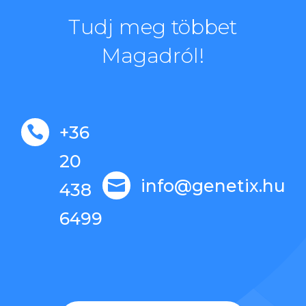
Tudj meg többet
Magadról!
+36

20
info@genetix.hu

438
6499