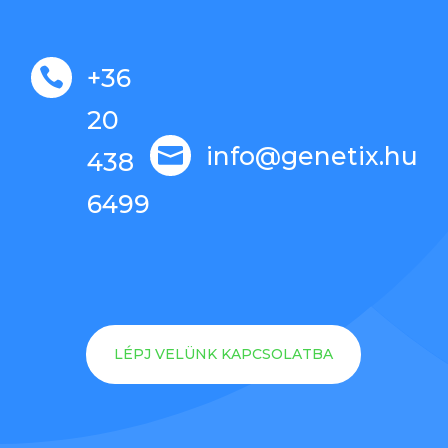
+36

20
info@genetix.hu

438
6499
LÉPJ VELÜNK KAPCSOLATBA