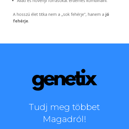
Állati és növényi forrásokat érdemes kombinálni.
A hosszú élet titka nem a „sok fehérje”, hanem a
jó
fehérje
.
Tudj meg többet
Magadról!