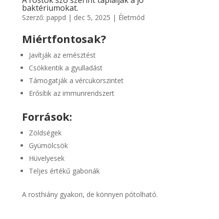
A rostok szó szerint táplálják a jó
baktériumokat.
Szerző:
pappd
|
dec 5, 2025
|
Életmód
Miért
fontosak
?
Javítják az emésztést
Csökkentik a gyulladást
Támogatják a vércukorszintet
Erősítik az immunrendszert
Források:
Zöldségek
Gyümölcsök
Hüvelyesek
Teljes értékű gabonák
A rosthiány gyakori, de könnyen pótolható.