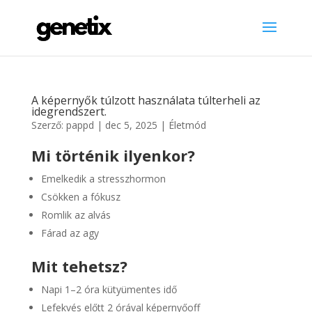
A képernyők túlzott használata túlterheli az
idegrendszert.
Szerző:
pappd
|
dec 5, 2025
|
Életmód
Mi történik ilyenkor?
Emelkedik a stresszhormon
Csökken a fókusz
Romlik az alvás
Fárad az agy
Mit tehetsz?
Napi 1–2 óra kütyümentes idő
Lefekvés előtt 2 órával képernyőoff