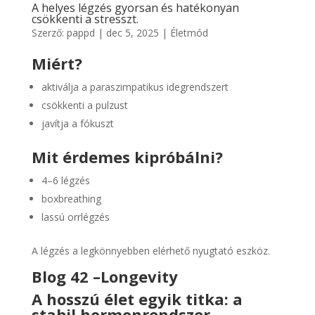
A helyes légzés gyorsan és hatékonyan
csökkenti a stresszt.
Szerző:
pappd
|
dec 5, 2025
|
Életmód
Miért?
aktiválja a paraszimpatikus idegrendszert
csökkenti a pulzust
javítja a fókuszt
Mit érdemes kipróbálni?
4–6 légzés
boxbreathing
lassú orrlégzés
A légzés a legkönnyebben elérhető nyugtató eszköz.
Blog 42 –
Longevity
A hosszú élet egyik titka: a
stabil hormonrendszer